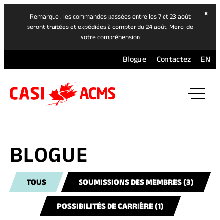
hide
x
Remarque : les commandes passées entre les 7 et 23 août
ban
seront traitées et expédiées à compter du 24 août. Merci de
votre compréhension
Blogue
Contactez
EN
ope
mai
navi
men
BLOGUE
TOUS
SOUMISSIONS DES MEMBRES (3)
POSSIBILITÉS DE CARRIÈRE (1)