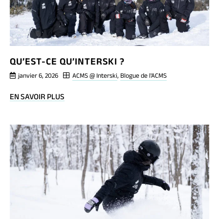
QU’EST-CE QU’INTERSKI ?
janvier 6, 2026
ACMS @ Interski
,
Blogue de l'ACMS
BLOG
EN SAVOIR PLUS
POST
QU’EST-
CE
QU’INTERSKI
?