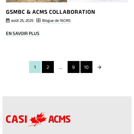
GSMBC & ACMS COLLABORATION
août 25, 2025
Blogue de l'ACMS
BLOG
EN SAVOIR PLUS
POST
GSMBC
&
ACMS
Next
1
2
…
9
10
COLLABORATION
Page