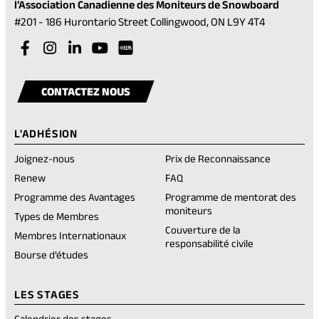
l’Association Canadienne des Moniteurs de Snowboard
(opens
#201 - 186 Hurontario Street Collingwood, ON L9Y 4T4
in
Visit
(opens
Visit
(opens
Visit
(opens
Visit
(opens
a
our
in
our
in
our
in
our
in
Visit
(opens
new
facebook
a
instagram
a
linkedin
a
youtube
a
our
in
tab)
CONTACTEZ NOUS
account
new
account
new
account
new
account
new
rednote
a
tab)
tab)
tab)
tab)
account
new
L'ADHÉSION
tab)
Joignez-nous
Prix de Reconnaissance
(opens
Renew
FAQ
in
Programme des Avantages
Programme de mentorat des
a
moniteurs
new
Types de Membres
tab)
Couverture de la
Membres Internationaux
responsabilité civile
Bourse d’études
LES STAGES
Calendrier des stages