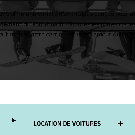
ACMS offre une variété d’avantages conçus pour 
ignement du snowboard. Explorez les offres ci-de
peut mener votre carrière et votre amour du sp
LOCATION DE VOITURES