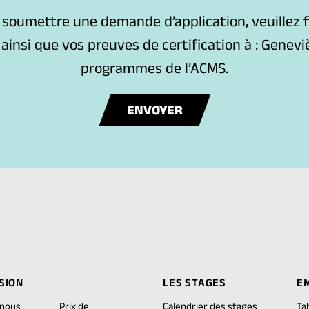
 soumettre une demande d’application, veuillez fa
nsi que vos preuves de certification à : Genevièv
programmes de l’ACMS.
(
ENVOYER
O
P
E
N
S
D
E
F
SION
LES STAGES
E
A
-nous
Prix de
Calendrier des stages
Ta