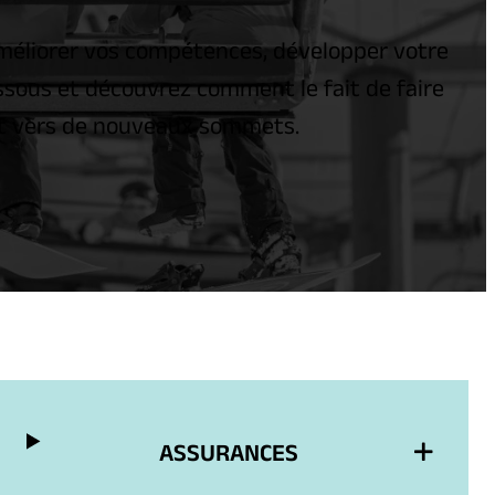
améliorer vos compétences, développer votre
ssous et découvrez comment le fait de faire
ort vers de nouveaux sommets.
ASSURANCES