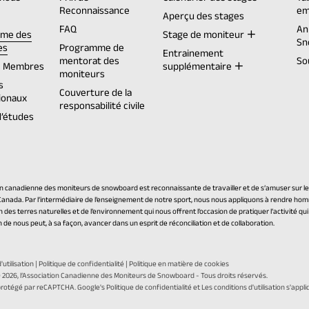
U
Reconnaissance
em
opens
Aperçu des stages
L
FAQ
An
me des
Stage de moniteur
T
Sn
es
Programme de
ew
Entrainement
E
mentorat des
So
ab)
e Membres
supplémentaire
moniteurs
M
s
Couverture de la
ionaux
A
responsabilité civile
d’études
I
L
A
P
on canadienne des moniteurs de snowboard est reconnaissante de travailler et de s’amuser sur les 
P
Canada. Par l’intermédiaire de l’enseignement de notre sport, nous nous appliquons à rendre ho
 des terres naturelles et de l’environnement qui nous offrent l’occasion de pratiquer l’activité qu
)
de nous peut, à sa façon, avancer dans un esprit de réconciliation et de collaboration.
'utilisation
|
Politique de confidentialité
|
Politique en matière de cookies
 2026,
l’Association Canadienne des Moniteurs de Snowboard
- Tous droits réservés.
(opens
(opens
 protégé par reCAPTCHA. Google's
Politique de confidentialité
et Les
conditions d'utilisation
s'appli
in
in
ppé par Twirling Umbrellas