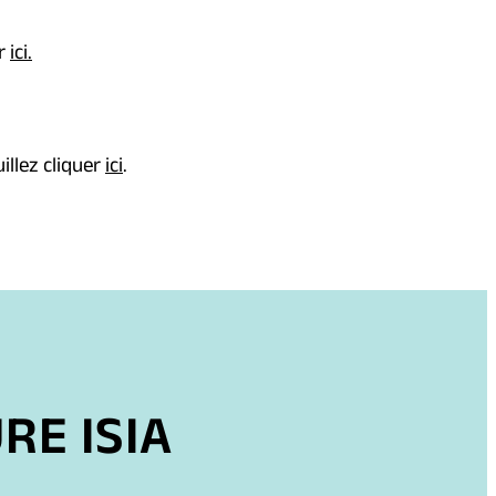
(opens
er
ici.
in
a
new
(opens
illez cliquer
ici
.
tab)
in
a
new
tab)
RE ISIA