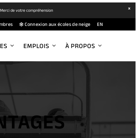
hide
x
. Merci de votre compréhension
ban
(opens
(opens
mbres
Connexion aux écoles de neige
EN
in
in
a
a
ES
EMPLOIS
À PROPOS
new
new
tab)
tab)
NTAGES