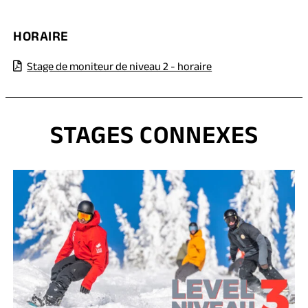
HORAIRE
(opens
(opens
Stage de moniteur de niveau 2 - horaire
PDF)
in
a
new
STAGES CONNEXES
tab)