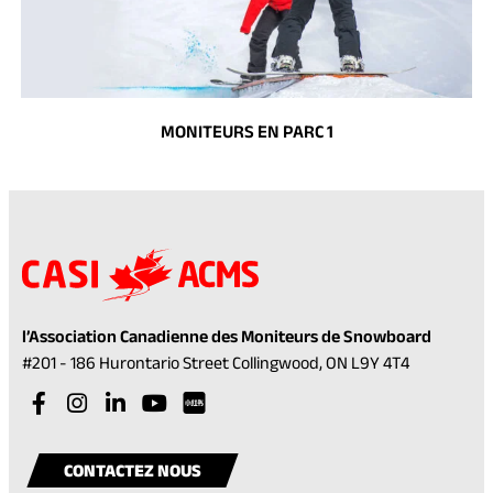
MONITEURS EN PARC 1
l’Association Canadienne des Moniteurs de Snowboard
(opens
#201 - 186 Hurontario Street Collingwood, ON L9Y 4T4
in
Visit
(opens
Visit
(opens
Visit
(opens
Visit
(opens
a
our
in
our
in
our
in
our
in
Visit
(opens
new
facebook
a
instagram
a
linkedin
a
youtube
a
our
in
tab)
CONTACTEZ NOUS