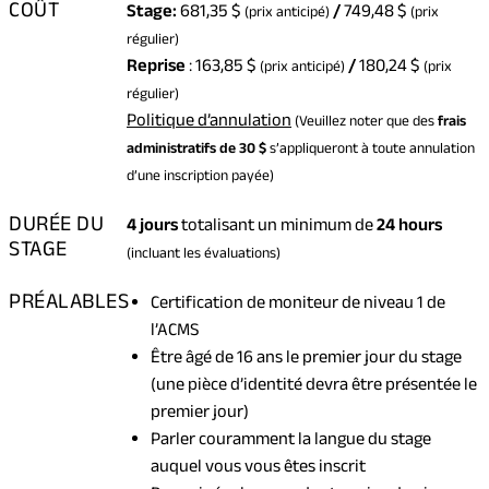
COÛT
Stage:
681,35 $
/
749,48 $
(prix anticipé)
(prix
régulier)
Reprise
: 163,85 $
/
180,24 $
(prix anticipé)
(prix
régulier)
(opens
(opens
Politique d’annulation
(Veuillez noter que des
frais
PDF)
in
administratifs de 30 $
s’appliqueront à toute annulation
a
d’une inscription payée)
new
DURÉE DU
4 jours
totalisant un minimum de
24 hours
tab)
STAGE
(incluant les évaluations)
PRÉALABLES
Certification de moniteur de niveau 1 de
l’ACMS
Être âgé de 16 ans le premier jour du stage
(une pièce d’identité devra être présentée le
premier jour)
Parler couramment la langue du stage
auquel vous vous êtes inscrit