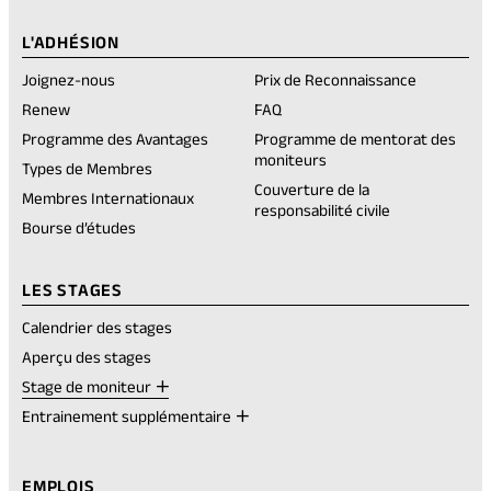
account
new
account
new
account
new
account
new
rednote
a
tab)
tab)
tab)
tab)
account
new
L'ADHÉSION
tab)
Joignez-nous
Prix de Reconnaissance
(opens
Renew
FAQ
in
Programme des Avantages
Programme de mentorat des
a
moniteurs
new
Types de Membres
tab)
Couverture de la
Membres Internationaux
responsabilité civile
Bourse d’études
LES STAGES
Calendrier des stages
Aperçu des stages
Stage de moniteur
Entrainement supplémentaire
EMPLOIS