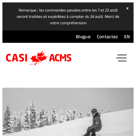
hide
x
Remarque : les commandes passées entre les 7 et 23 août
ban
seront traitées et expédiées à compter du 24 août. Merci de
votre compréhension
Blogue
Contactez
EN
ope
mai
navi
men