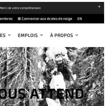
hide
x
. Merci de votre compréhension
ban
(opens
(opens
membres
Connexion aux écoles de neige
EN
in
in
a
a
ES
EMPLOIS
À PROPOS
new
new
tab)
tab)
VOUS ATTEND