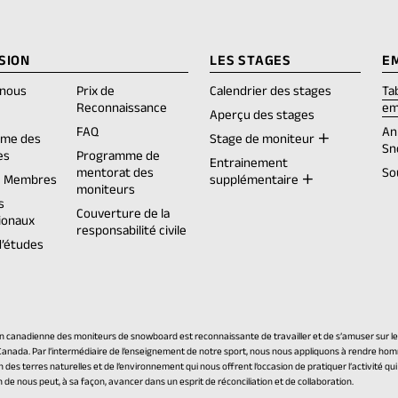
SION
LES STAGES
E
-nous
Prix de
Calendrier des stages
Ta
Reconnaissance
em
opens
Aperçu des stages
FAQ
An
me des
Stage de moniteur
Sn
es
Programme de
ew
Entrainement
mentorat des
So
ab)
e Membres
supplémentaire
moniteurs
s
Couverture de la
ionaux
responsabilité civile
d’études
on canadienne des moniteurs de snowboard est reconnaissante de travailler et de s’amuser sur les 
Canada. Par l’intermédiaire de l’enseignement de notre sport, nous nous appliquons à rendre ho
 des terres naturelles et de l’environnement qui nous offrent l’occasion de pratiquer l’activité qu
de nous peut, à sa façon, avancer dans un esprit de réconciliation et de collaboration.