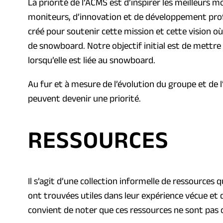
La priorité de l’ACMS est d’inspirer les meilleur
P
i
moniteurs, d’innovation et de développement profe
D
n
créé pour soutenir cette mission et cette vision où 
F
a
de snowboard. Notre objectif initial est de mettre
)
n
lorsqu’elle est liée au snowboard.
e
w
Au fur et à mesure de l’évolution du groupe et de l’
t
peuvent devenir une priorité.
a
b
RESSOURCES
)
Il s’agit d’une collection informelle de ressources
ont trouvées utiles dans leur expérience vécue et
convient de noter que ces ressources ne sont pas c