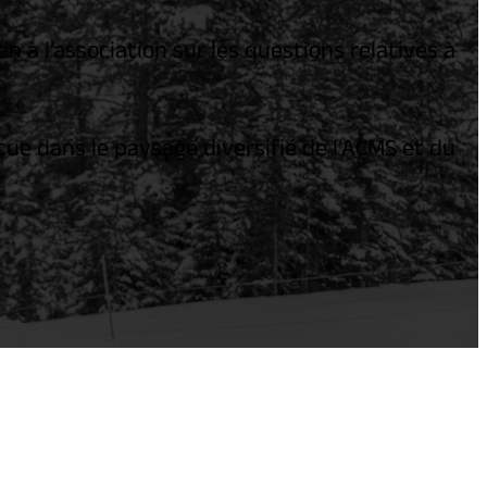
n à l’association sur les questions relatives à
e dans le paysage diversifié de l’ACMS et du