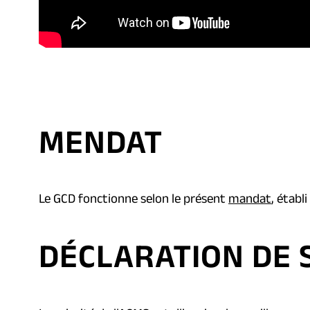
MENDAT
(
(
Le GCD fonctionne selon le présent
mandat
, établ
o
o
p
p
DÉCLARATION DE 
e
e
n
n
s
s