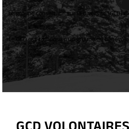
Le groupe consultatif sur la diversité (GCD) e
Le GCD est composé d’un groupe de bénévoles
GCD VOLONTAIRE