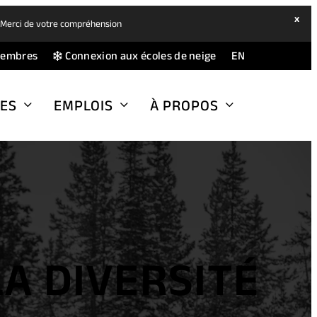
hide
x
. Merci de votre compréhension
ban
(opens
(opens
membres
Connexion aux écoles de neige
EN
in
in
a
a
ES
EMPLOIS
À PROPOS
new
new
tab)
tab)
A DIVERSITÉ