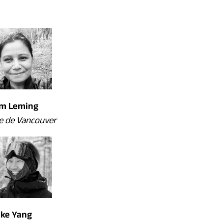
im Leming
le de Vancouver
uke Yang