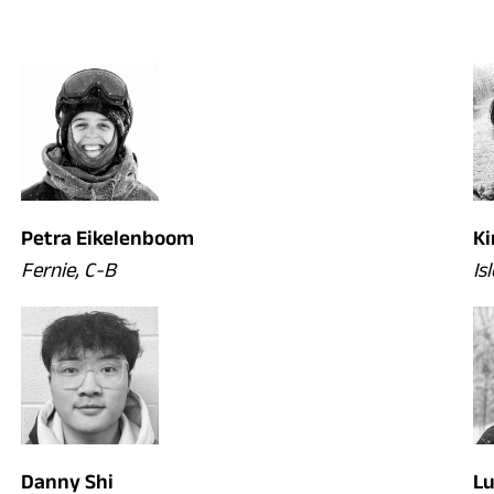
Petra Eikelenboom
K
Fernie, C-B
Is
Danny Shi
L