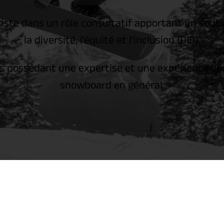
xiste dans un rôle consultatif apportant un soutie
la diversité, l’équité et l’inclusion (DEI).
 possédant une expertise et une expérience vécu
snowboard en général.
S