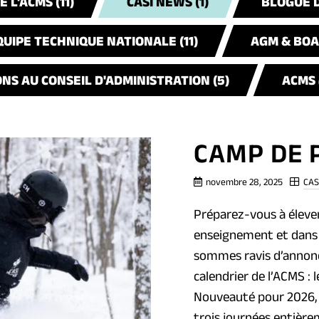
 L'ACMS (11)
CASI NEWS (1)
BLOGUE D
QUIPE TECHNIQUE NATIONALE (11)
AGM & BOAR
NS AU CONSEIL D'ADMINISTRATION (5)
ACMS 
CAMP DE
novembre 28, 2025
CAS
Préparez-vous à élever
enseignement et dans 
sommes ravis d’annonc
calendrier de l’ACMS :
Nouveauté pour 2026,
trois journées entièr