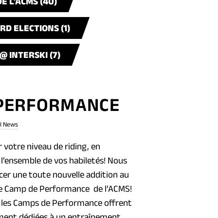
E L'ACMS (40)
D ELECTIONS (1)
@ INTERSKI (7)
 PERFORMANCE
I News
 votre niveau de riding, en
l’ensemble de vos habiletés! Nous
er une toute nouvelle addition au
 le Camp de Performance de l’ACMS!
 les Camps de Performance offrent
ement dédiées à un entraînement