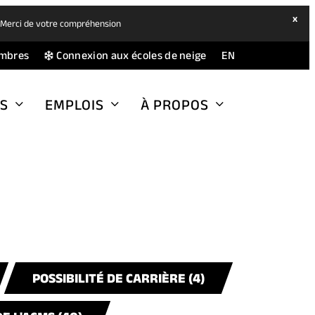
hide
x
. Merci de votre compréhension
ban
(opens
(opens
mbres
Connexion aux écoles de neige
EN
in
in
a
a
S
EMPLOIS
À PROPOS
new
new
tab)
tab)
POSSIBILITÉ DE CARRIÈRE (4)