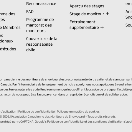
Reconnaissance
emp
(opens
Aperçu des stages
n
FAQ
Ann
mme des
Stage de moniteur
a
Sn
ges
Programme de
new
Entrainement
mentorat des
Sou
tab)
de Membres
supplémentaire
moniteurs
es
Couverture de la
tionaux
responsabilité
d’études
civile
ion canadienne des moniteurs de snowboard est reconnaissante de travailler et de s’amuser sur le
 Canada. Par l’intermédiaire de l’enseignement de notre sport, nous nous appliquons à rendre 
on des terres naturelles et de l’environnement qui nous offrent l’occasion de pratiquer l’activité q
 chacun de nous peut, à sa façon, avancer dans un esprit de réconciliation et de collaboration.
d'utilisation
|
Politique de confidentialité
|
Politique en matière de cookies
 © 2026,
l’Association Canadienne des Moniteurs de Snowboard
- Tous droits réservés.
(opens
(open
t protégé par reCAPTCHA. Google's
Politique de confidentialité
et Les
conditions d'utilisation
s'appl
in
in
s
oppé par Twirling Umbrellas
a
a