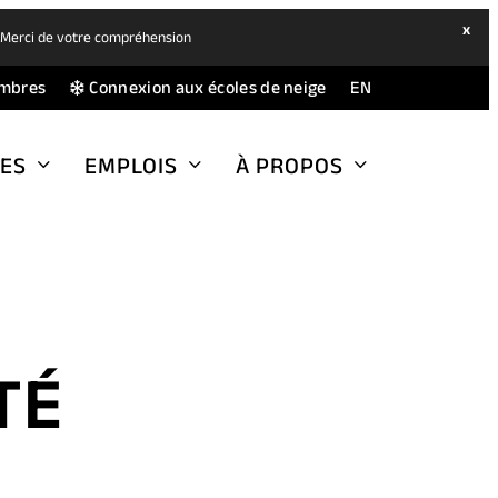
hide
x
. Merci de votre compréhension
ban
(opens
(opens
mbres
Connexion aux écoles de neige
EN
in
in
a
a
ES
EMPLOIS
À PROPOS
new
new
tab)
tab)
TÉ