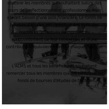
soutenir les membres qui souhaitent suivre des
cours de perfectionnement professionnel, mais
qui ont besoin d’une aide financière. Le fonds de
bourses d’études est constitué des dons des
membres (effectués au moment du
renouvellement de leur cotisation) et d’une
contribution équivalente versée chaque mois par
la CASI.
L’ACMS et tous les bénéficiaires souhaitent
remercier tous les membres qui ont contribué au
fonds de bourses d’études de l’ACMS!