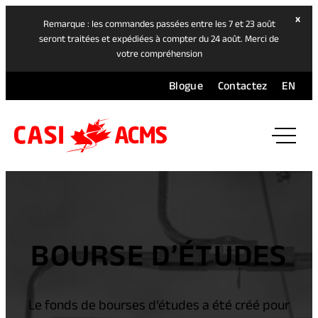
hide
x
Remarque : les commandes passées entre les 7 et 23 août
ban
seront traitées et expédiées à compter du 24 août. Merci de
votre compréhension
Blogue
Contactez
EN
ope
mai
navi
men
BOURSE D’ÉTUDES
Le fonds de bourses d’études a été créé pour