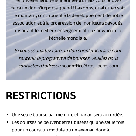
faire un don n’importe quand ! Les dons, quel qu’en soit
le montant, contribuent à la développement de notre
association et à la progression de moniteurs dévoués,
inspirant le meilleur enseignement du snowboard à
l’échelle mondiale.
Si vous souhaitez faire un don supplémentaire pour
soutenir le programme de bourses, veuillez nous
(opens
(opens
contacter à l’adresse
headoffice@casi-acms.com
default
in
email
a
app)
new
RESTRICTIONS
tab)
Une seule bourse par membre et par an sera accordée.
Les bourses ne peuvent être utilisées qu’une seule fois
pour un cours, un module ou un examen donné.