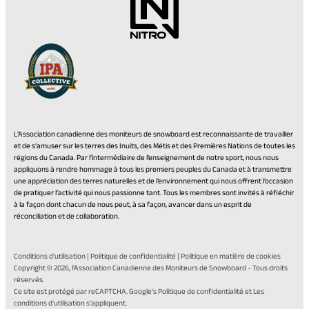
L’Association canadienne des moniteurs de snowboard est reconnaissante de travailler
et de s’amuser sur les terres des Inuits, des Métis et des Premières Nations de toutes les
régions du Canada. Par l’intermédiaire de l’enseignement de notre sport, nous nous
appliquons à rendre hommage à tous les premiers peuples du Canada et à transmettre
une appréciation des terres naturelles et de l’environnement qui nous offrent l’occasion
de pratiquer l’activité qui nous passionne tant. Tous les membres sont invités à réfléchir
à la façon dont chacun de nous peut, à sa façon, avancer dans un esprit de
réconciliation et de collaboration.
Conditions d'utilisation
|
Politique de confidentialité
|
Politique en matière de cookies
Copyright © 2026,
l’Association Canadienne des Moniteurs de Snowboard
- Tous droits
réservés.
(opens
Ce site est protégé par reCAPTCHA. Google's
Politique de confidentialité
et Les
(opens
in
conditions d'utilisation
s'appliquent.