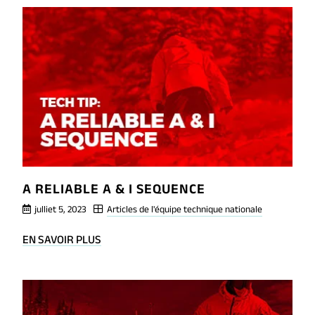
PAR
AMOUR
DU
SPORT
A RELIABLE A & I SEQUENCE
julliet 5, 2023
Articles de l'équipe technique nationale
BLOG
EN SAVOIR PLUS
POST
A
RELIABLE
A