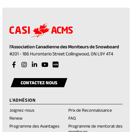
l’Association Canadienne des Moniteurs de Snowboard
(opens
#201 - 186 Hurontario Street Collingwood, ON L9Y 4T4
in
Visit
(opens
Visit
(opens
Visit
(opens
Visit
(opens
a
our
in
our
in
our
in
our
in
Visit
(opens
new
facebook
a
instagram
a
linkedin
a
youtube
a
our
in
tab)
CONTACTEZ NOUS
account
new
account
new
account
new
account
new
rednote
a
tab)
tab)
tab)
tab)
account
new
L'ADHÉSION
tab)
Joignez-nous
Prix de Reconnaissance
(opens
Renew
FAQ
in
Programme des Avantages
Programme de mentorat des
a
moniteurs