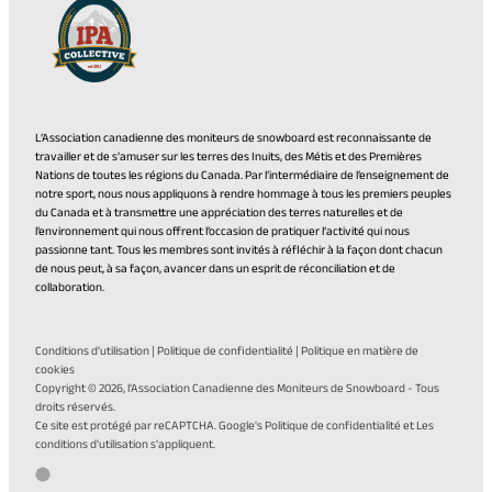
L’Association canadienne des moniteurs de snowboard est reconnaissante de
travailler et de s’amuser sur les terres des Inuits, des Métis et des Premières
Nations de toutes les régions du Canada. Par l’intermédiaire de l’enseignement de
notre sport, nous nous appliquons à rendre hommage à tous les premiers peuples
du Canada et à transmettre une appréciation des terres naturelles et de
l’environnement qui nous offrent l’occasion de pratiquer l’activité qui nous
passionne tant. Tous les membres sont invités à réfléchir à la façon dont chacun
de nous peut, à sa façon, avancer dans un esprit de réconciliation et de
collaboration.
Conditions d'utilisation
|
Politique de confidentialité
|
Politique en matière de
cookies
Copyright © 2026,
l’Association Canadienne des Moniteurs de Snowboard
- Tous
droits réservés.
(opens
Ce site est protégé par reCAPTCHA. Google's
Politique de confidentialité
et Les
(opens
in
conditions d'utilisation
s'appliquent.
in
a
Allez
(opens
Développé par Twirling Umbrellas
a
new