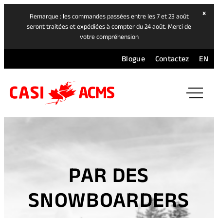
hide
x
Remarque : les commandes passées entre les 7 et 23 août
ban
seront traitées et expédiées à compter du 24 août. Merci de
votre compréhension
Blogue
Contactez
EN
ope
mai
navi
men
PAR DES
SNOWBOARDERS