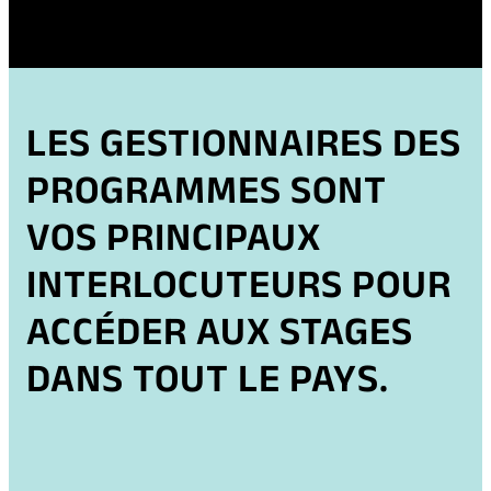
O
O
P
P
E
E
N
N
S
S
LES GESTIONNAIRES DES
P
I
PROGRAMMES SONT
D
N
F
A
VOS PRINCIPAUX
)
N
E
INTERLOCUTEURS POUR
W
ACCÉDER AUX STAGES
T
A
DANS TOUT LE PAYS.
B
)