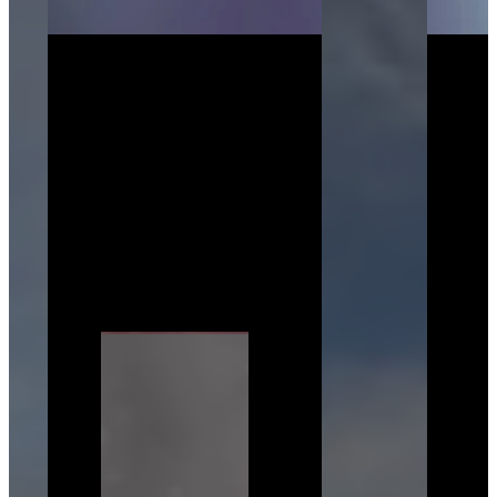
“Les compétences d’instructeur que
vous apprenez sont précieuses pour
tous les autres types d’emploi.
Communication, structure des cours,
compétences en leadership,
présentation devant un groupe, maîtrise
de l’espace. Voilà le type de
compétences que les participants
acquièrent au cours de leur parcours au
sein de l’ACMS.
Genevieve Pilotto, directrice de l’éducation et des
programmes