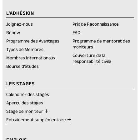
account
new
account
new
account
new
account
new
rednote
a
tab)
tab)
tab)
tab)
account
new
L'ADHÉSION
tab)
Joignez-nous
Prix de Reconnaissance
(opens
Renew
FAQ
in
Programme des Avantages
Programme de mentorat des
a
moniteurs
new
Types de Membres
tab)
Couverture de la
Membres Internationaux
responsabilité civile
Bourse d’études
LES STAGES
Calendrier des stages
Aperçu des stages
Stage de moniteur
Entrainement supplémentaire
EMPLOIS