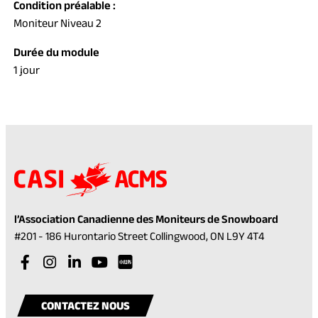
Condition préalable :
Moniteur Niveau 2
Durée du module
1 jour
l’Association Canadienne des Moniteurs de Snowboard
(opens
#201 - 186 Hurontario Street Collingwood, ON L9Y 4T4
in
Visit
(opens
Visit
(opens
Visit
(opens
Visit
(opens
a
our
in
our
in
our
in
our
in
Visit
(opens
new
facebook
a
instagram
a
linkedin
a
youtube
a
our
in
tab)
CONTACTEZ NOUS