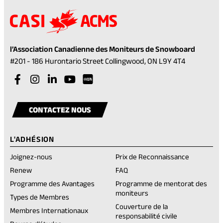
l’Association Canadienne des Moniteurs de Snowboard
(opens
#201 - 186 Hurontario Street Collingwood, ON L9Y 4T4
in
Visit
(opens
Visit
(opens
Visit
(opens
Visit
(opens
a
our
in
our
in
our
in
our
in
Visit
(opens
new
facebook
a
instagram
a
linkedin
a
youtube
a
our
in
tab)
CONTACTEZ NOUS
account
new
account
new
account
new
account
new
rednote
a
tab)
tab)
tab)
tab)
account
new
L'ADHÉSION
tab)
Joignez-nous
Prix de Reconnaissance
(opens
Renew
FAQ
in
Programme des Avantages
Programme de mentorat des
a
moniteurs
new
Types de Membres
tab)
Couverture de la
Membres Internationaux
responsabilité civile