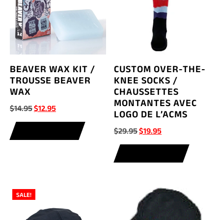
BEAVER WAX KIT /
CUSTOM OVER-THE-
TROUSSE BEAVER
KNEE SOCKS /
WAX
CHAUSSETTES
MONTANTES AVEC
Original
Current
$
14.95
$
12.95
LOGO DE L’ACMS
price
price
Original
Current
$
29.95
$
19.95
ADD TO CART
was:
is:
price
price
$14.95.
$12.95.
ADD TO CART
was:
is:
$29.95.
$19.95.
SALE!