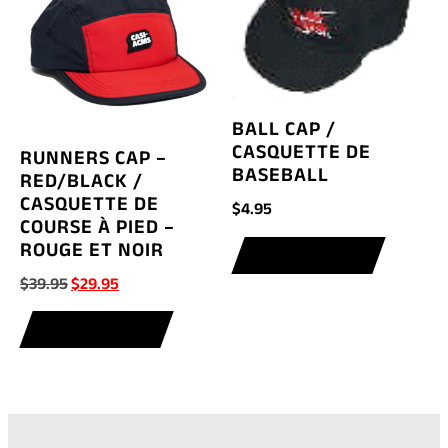
BALL CAP /
CASQUETTE DE
RUNNERS CAP –
BASEBALL
RED/BLACK /
CASQUETTE DE
$
4.95
COURSE À PIED –
ROUGE ET NOIR
ADD TO CART
Original
Current
$
39.95
$
29.95
price
price
ADD TO CART
was:
is:
$39.95.
$29.95.