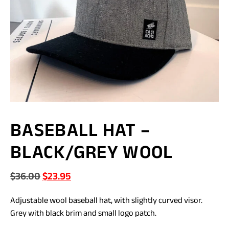
BASEBALL HAT –
BLACK/GREY WOOL
Original
Current
$
36.00
$
23.95
price
price
Adjustable wool baseball hat, with slightly curved visor.
was:
is:
Grey with black brim and small logo patch.
$36.00.
$23.95.