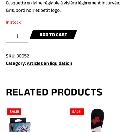
Casquette en laine réglable à visière légèrement incurvée.
Gris, bord noir et petit logo.
In stock
Baseball
ADD TO CART
Hat
-
SKU:
30052
Black/Grey
Category:
Articles en liquidation
Wool
quantity
RELATED PRODUCTS
SALE!
SALE!