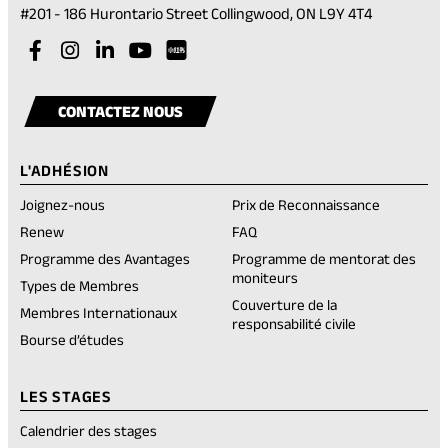
(opens
#201 - 186 Hurontario Street Collingwood, ON L9Y 4T4
in
Visit
(opens
Visit
(opens
Visit
(opens
Visit
(opens
a
our
in
our
in
our
in
our
in
Visit
(opens
new
facebook
a
instagram
a
linkedin
a
youtube
a
our
in
tab)
CONTACTEZ NOUS
account
new
account
new
account
new
account
new
rednote
a
tab)
tab)
tab)
tab)
account
new
L'ADHÉSION
tab)
Joignez-nous
Prix de Reconnaissance
(opens
Renew
FAQ
in
Programme des Avantages
Programme de mentorat des
a
moniteurs
new
Types de Membres
tab)
Couverture de la
Membres Internationaux
responsabilité civile
Bourse d’études
LES STAGES
Calendrier des stages