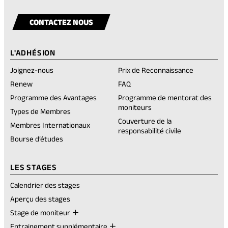
our
in
our
in
our
in
our
in
Visit
(opens
new
facebook
a
instagram
a
linkedin
a
youtube
a
our
in
tab)
CONTACTEZ NOUS
account
new
account
new
account
new
account
new
rednote
a
tab)
tab)
tab)
tab)
account
new
L'ADHÉSION
tab)
Joignez-nous
Prix de Reconnaissance
(opens
Renew
FAQ
in
Programme des Avantages
Programme de mentorat des
a
moniteurs
new
Types de Membres
tab)
Couverture de la
Membres Internationaux
responsabilité civile
Bourse d’études
LES STAGES
Calendrier des stages
Aperçu des stages
Stage de moniteur
Entrainement supplémentaire