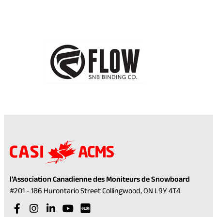
l’Association Canadienne des Moniteurs de Snowboard
(opens
#201 - 186 Hurontario Street Collingwood, ON L9Y 4T4
in
Visit
(opens
Visit
(opens
Visit
(opens
Visit
(opens
a